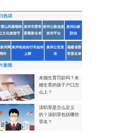
日热词
春雪山风雅颂映
泉州市委常
泉州公路信息
泉州白蚁
红文化旅游节
委最新名单
发布平台
防治
泉州网
泉州电动自行车如何
泉州公安发
福建省委
1周年
上牌
布
常委名单
片新闻
未婚生育罚款吗？未
婚生育的孩子户口怎
么上？
渎职罪是怎么定义
的？渎职罪包括哪些
罪名？