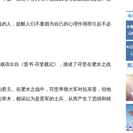
今
鬼的人，提醒人们不要因为自己的心理作用而引起不必
永
山
今日
这个成语出自‌《晋书·苻坚载记》，描述了苻坚在淝水之战
图
的君主。在淝水之战中，苻坚率领大军对抗东晋，但他
的草木，都误以为是晋军的士兵，从而产生了恐惧和错
主人公是谁
杯弓蛇影指什么动物
杯弓蛇影的意思和道理