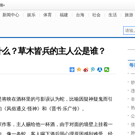
新闻中心
娱乐
体育
福建
台海
社会
生活
旅游
文
什么？草木皆兵的主人公是谁？
每
一
炒
违
意是将映在酒杯里的弓影误认为蛇，比喻因疑神疑鬼而引
非
热
《风俗通义·怪神》和《晋书·乐广传》。
公
家作客，主人赐给他一杯酒，由于对面的墙壁上挂着一
债
肿
中，像一条蛇，客人喝下酒后因心理原因感到难受。经