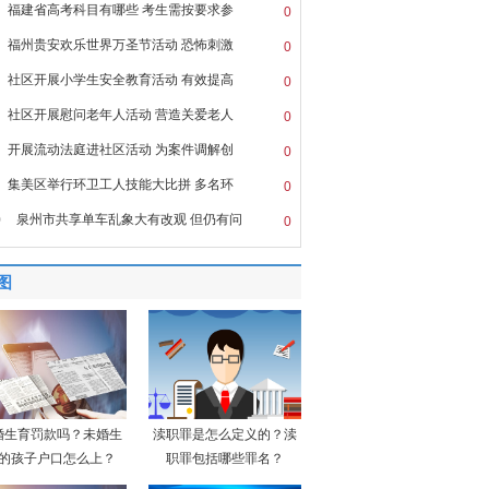
福建省高考科目有哪些 考生需按要求参
0
福州贵安欢乐世界万圣节活动 恐怖刺激
0
社区开展小学生安全教育活动 有效提高
0
社区开展慰问老年人活动 营造关爱老人
0
开展流动法庭进社区活动 为案件调解创
0
集美区举行环卫工人技能大比拼 多名环
0
0
泉州市共享单车乱象大有改观 但仍有问
0
图
婚生育罚款吗？未婚生
渎职罪是怎么定义的？渎
的孩子户口怎么上？
职罪包括哪些罪名？