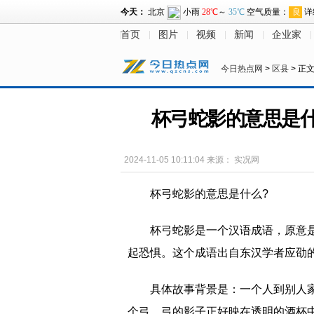
首页
图片
视频
新闻
企业家
今日热点网
>
区县
> 正
杯弓蛇影的意思是
2024-11-05 10:11:04
来源：
实况网
杯弓蛇影的意思是什么?
‌杯弓蛇影‌是一个汉语成语，原
起恐惧。这个成语出自东汉学者应劭的
具体故事背景是：一个人到别人
个弓，弓的影子正好映在透明的酒杯