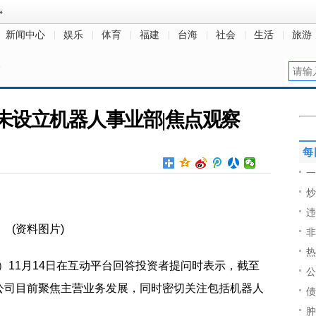
新闻中心
娱乐
体育
福建
台海
社会
生活
旅游
文
未设立机器人事业部|焦点观察
每
一
炒
违
(资料图片)
非
热
8）11月14日在互动平台回答投资者提问时表示，截至
公
公司目前聚焦主营业务发展，同时密切关注包括机器人
债
肿