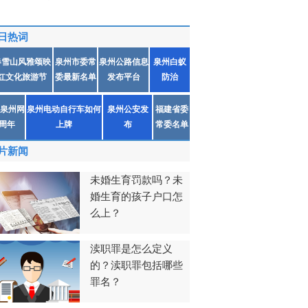
日热词
春雪山风雅颂映
泉州市委常
泉州公路信息
泉州白蚁
红文化旅游节
委最新名单
发布平台
防治
泉州网
泉州电动自行车如何
泉州公安发
福建省委
1周年
上牌
布
常委名单
片新闻
未婚生育罚款吗？未
婚生育的孩子户口怎
么上？
渎职罪是怎么定义
的？渎职罪包括哪些
罪名？