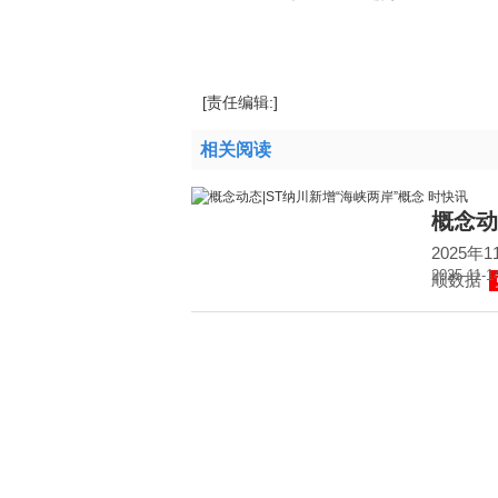
标签：
财经频道
财经资讯
[责任编辑:]
相关阅读
概念动
2025年
2025-11-1
顺数据