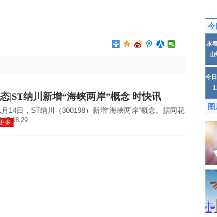
今
永
山
今日
态|ST纳川新增“海峡两岸”概念 时快讯
图
11月14日，ST纳川（300198）新增“海峡两岸”概念。据同花
4 17:18:29
更多